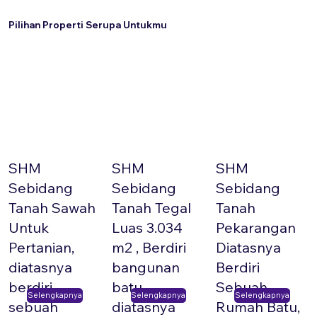
Pilihan Properti Serupa Untukmu
SHM
SHM
SHM
Sebidang
Sebidang
Sebidang
Tanah Sawah
Tanah Tegal
Tanah
Untuk
Luas 3.034
Pekarangan
Pertanian,
m2 , Berdiri
Diatasnya
diatasnya
bangunan
Berdiri
berdiri
batu
Sebuah
Selengkapnya
Selengkapnya
Selengkapnya
sebuah
diatasnya
Rumah Batu,