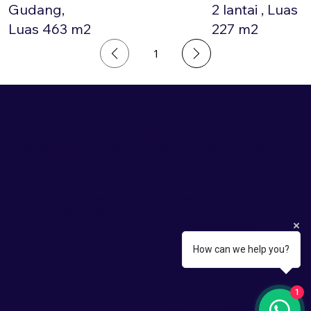
Gudang,
2 lantai , Luas
Luas 463 m2
227 m2
1
Halaman
1
PT BPR DANA BERKAH PUSAKATAMA
Jl. Ngapak - Kentheng KM. 8, Klajuran, Sidokarto, Kec.
Godean,Kabupaten Sleman, Daerah Istimewa Yogyakarta
55564, No Telp 0274 - 2256057
BPR Dana Berkah Pusakatama Berizin dan
Diawasi oleh OJK
BPR Dana Berkah Pusakatama merupakan
peserta penjaminan LPS
How can we help you?
1