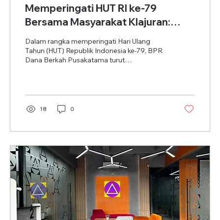
Memperingati HUT RI ke-79
Bersama Masyarakat Klajuran:
Membangun Semangat
Dalam rangka memperingati Hari Ulang
Kebersamaan
Tahun (HUT) Republik Indonesia ke-79, BPR
Dana Berkah Pusakatama turut
berpartisipasi dalam acara...
18
0