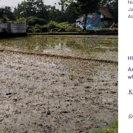
N
J
A
H
An
wh
K