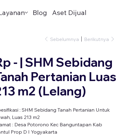
Layanan
Blog
Aset Dijual
Sebelumnya
Berikutnya
Rp - | SHM Sebidang
Tanah Pertanian Luas
213 m2 (Lelang)
esifikasi : SHM Sebidang Tanah Pertanian Untuk
awah, Luas 213 m2
amat : Desa Potorono Kec Banguntapan Kab
antul Prop D I Yogyakarta