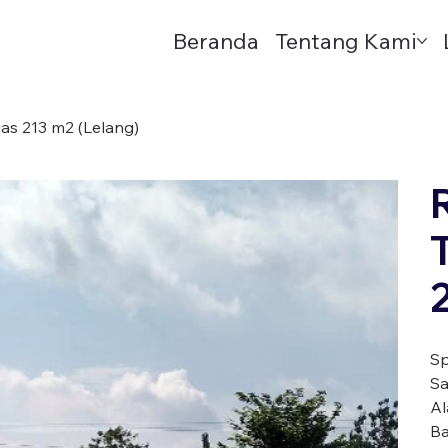
Beranda
Tentang Kami
as 213 m2 (Lelang)
Sp
S
Al
B