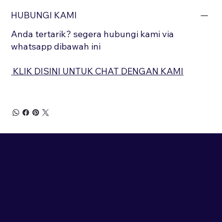
HUBUNGI KAMI
Anda tertarik? segera hubungi kami via
whatsapp dibawah ini
KLIK DISINI UNTUK CHAT DENGAN KAMI
PT BPR DANA BERKAH PUSAKATAMA
Jl. Ngapak - Kentheng KM. 8, Klajuran, Sidokarto, Kec.
Godean,Kabupaten Sleman, Daerah Istimewa Yogyakarta
55564, No Telp 0274 - 2256057
BPR Dana Berkah Pusakatama Berizin dan