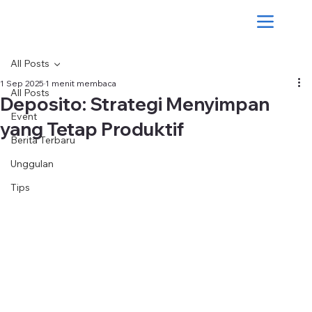
All Posts
1 Sep 2025
1 menit membaca
All Posts
Deposito: Strategi Menyimpan
Event
yang Tetap Produktif
Berita Terbaru
Unggulan
Tips