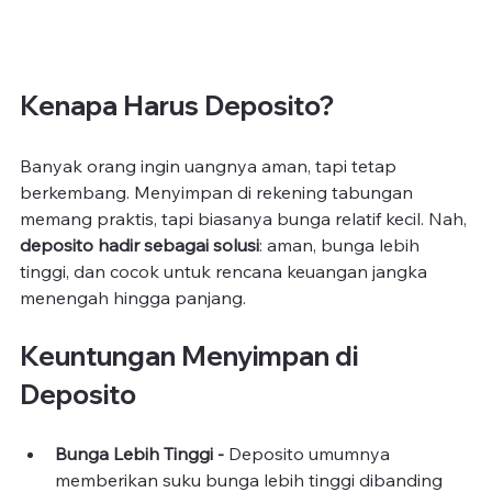
Kenapa Harus Deposito?
Banyak orang ingin uangnya aman, tapi tetap 
berkembang. Menyimpan di rekening tabungan 
memang praktis, tapi biasanya bunga relatif kecil. Nah, 
deposito hadir sebagai solusi
: aman, bunga lebih 
tinggi, dan cocok untuk rencana keuangan jangka 
menengah hingga panjang.
Keuntungan Menyimpan di 
Deposito
Bunga Lebih Tinggi - 
Deposito umumnya 
memberikan suku bunga lebih tinggi dibanding 