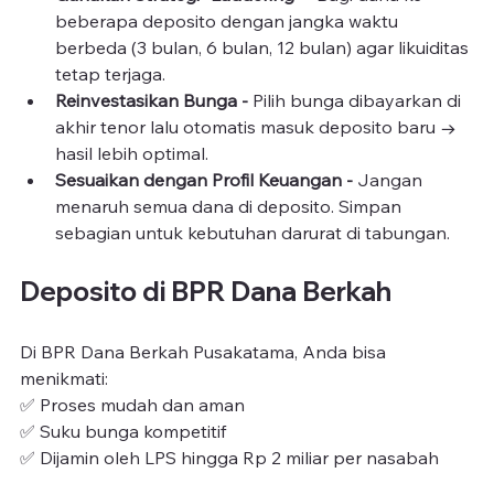
beberapa deposito dengan jangka waktu 
berbeda (3 bulan, 6 bulan, 12 bulan) agar likuiditas 
tetap terjaga.
Reinvestasikan Bunga - 
Pilih bunga dibayarkan di 
akhir tenor lalu otomatis masuk deposito baru → 
hasil lebih optimal.
Sesuaikan dengan Profil Keuangan - 
Jangan 
menaruh semua dana di deposito. Simpan 
sebagian untuk kebutuhan darurat di tabungan.
Deposito di BPR Dana Berkah
Di BPR Dana Berkah Pusakatama, Anda bisa 
menikmati:
✅ Proses mudah dan aman
✅ Suku bunga kompetitif
✅ Dijamin oleh LPS hingga Rp 2 miliar per nasabah