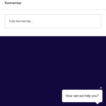
Komentar
Tulis komentar...
Laporan Tahunan PT BPR Dana Berkah
PT BPR DANA BERKAH PUSAKATAMA
Pusakatama 2025
Jl. Ngapak - Kentheng KM. 8, Klajuran, Sidokarto, Kec.
Godean,Kabupaten Sleman, Daerah Istimewa Yogyakarta
55564, No Telp 0274 - 2256057
BPR Dana Berkah Pusakatama Berizin dan
Diawasi oleh OJK
BPR Dana Berkah Pusakatama merupakan
peserta penjaminan LPS
How can we help you?