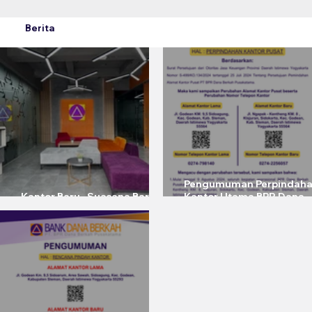
Berita
Pengumuman Perpindah
Kantor Baru , Suasana Baru ,
Kantor Utama BPR Dana
Semangat Baru
Berkah