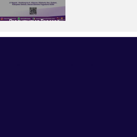
Pengumuman Rencana
Pindah Kantor
PT BPR DANA BERKAH PUSAKATAMA
Jl. Ngapak - Kentheng KM. 8, Klajuran, Sidokarto, Kec.
Godean,Kabupaten Sleman, Daerah Istimewa Yogyakarta
55564, No Telp 0274 - 2256057
BPR Dana Berkah Pusakatama Berizin dan
Diawasi oleh OJK
BPR Dana Berkah Pusakatama merupakan
peserta penjaminan LPS