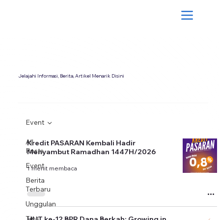
Jelajahi Informasi, Berita, Artikel Menarik Disini
Event
All
Kredit PASARAN Kembali Hadir
Posts
Menyambut Ramadhan 1447H/2026
Event
1 menit membaca
Berita
Terbaru
Unggulan
Tips
HUT ke-12 BPR Dana Berkah: Growing in