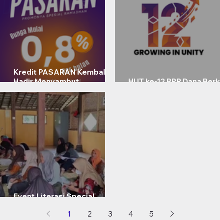
Kredit PASARAN Kembali
Hadir Menyambut
HUT ke-12 BPR Dana Berk
Ramadhan 1447H/2026
Growing in Unity
Event Literasi Special
Ramadhan
1
2
3
4
5