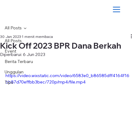
All Posts
30 Jan 2023
1 menit membaca
All Posts
Kick Off 2023 BPR Dana Berkah
Event
Diperbarui:
6 Jun 2023
Berita Terbaru
Unggulan
https://video.wixstatic.com/video/6583e0_b86585dff4164f16
bb87d70effbb3bec/720p/mp4/file.mp4
Tips