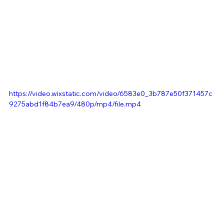
https://video.wixstatic.com/video/6583e0_3b787e50f371457c
9275abd1f84b7ea9/480p/mp4/file.mp4