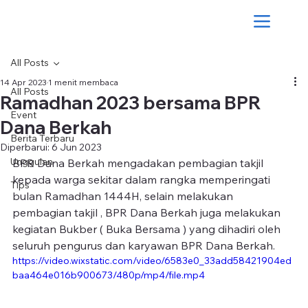
All Posts
14 Apr 2023
1 menit membaca
All Posts
Ramadhan 2023 bersama BPR
Event
Dana Berkah
Berita Terbaru
Diperbarui:
6 Jun 2023
Unggulan
BPR Dana Berkah mengadakan pembagian takjil 
kepada warga sekitar dalam rangka memperingati 
Tips
bulan Ramadhan 1444H, selain melakukan 
pembagian takjil , BPR Dana Berkah juga melakukan 
kegiatan Bukber ( Buka Bersama ) yang dihadiri oleh 
seluruh pengurus dan karyawan BPR Dana Berkah.
https://video.wixstatic.com/video/6583e0_33add58421904ed
baa464e016b900673/480p/mp4/file.mp4