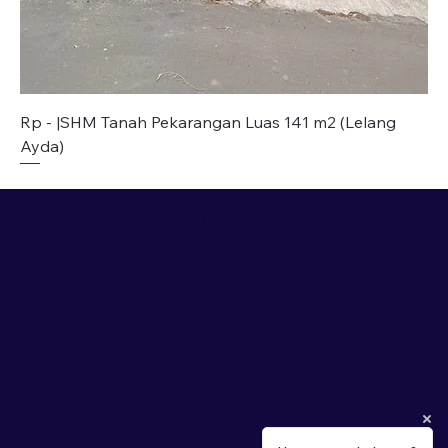
Rp - |SHM Tanah Pekarangan Luas 141 m2 (Lelang
Ayda)
PT BPR DANA BERKAH PUSAKATAMA
Jl. Ngapak - Kentheng KM. 8, Klajuran, Sidokarto, Kec.
Godean,Kabupaten Sleman, Daerah Istimewa Yogyakarta
55564, No Telp 0274 - 2256057
BPR Dana Berkah Pusakatama Berizin dan
Diawasi oleh OJK
BPR Dana Berkah Pusakatama merupakan
peserta penjaminan LPS