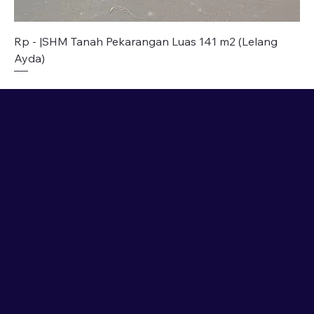
Rp - |SHM Tanah Pekarangan Luas 141 m2 (Lelang
Ayda)
PT BPR DANA BERKAH PUSAKATAMA
Jl. Ngapak - Kentheng KM. 8, Klajuran, Sidokarto, Kec.
Godean,Kabupaten Sleman, Daerah Istimewa Yogyakarta
55564, No Telp 0274 - 2256057
BPR Dana Berkah Pusakatama Berizin dan
Diawasi oleh OJK
BPR Dana Berkah Pusakatama merupakan
peserta penjaminan LPS